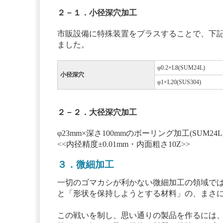
２－１．小径深穴加工
市販設備に特殊装置をプラスすることで、下
ました。
φ0.2×L8(SUM24L)
小径深穴
φ1×L20(SUS304)
２－２．大径深穴加工
φ23mm×深さ100mmのボーリング加工(SUM24L
<<内径精度±0.01mm・内面粗さ10Z>>
３．微細加工
一切のゴマカシが利かない微細加工の領域で
と「形状を保持しようとする材料」の、まさに
この戦いを制し、思い通りの製品を作るには