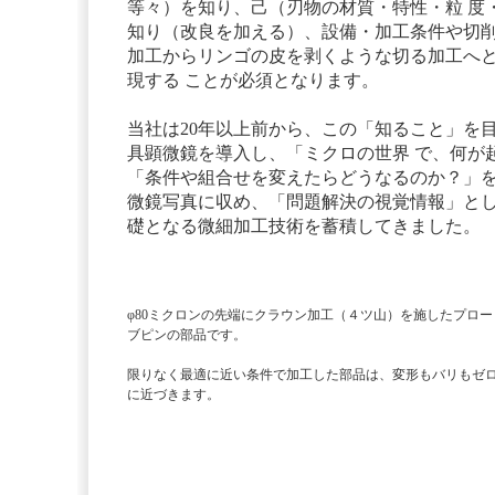
等々）を知り、己（刃物の材質・特性・粒 度
知り（改良を加える）、設備・加工条件や切
加工からリンゴの皮を剥くような切る加工へ
現する ことが必須となります。
当社は20年以上前から、この「知ること」を目
具顕微鏡を導入し、「ミクロの世界 で、何が
「条件や組合せを変えたらどうなるのか？」を
微鏡写真に収め、「問題解決の視覚情報」と
礎となる微細加工技術を蓄積してきました。
φ80ミクロンの先端にクラウン加工（４ツ山）を施したプロー
ブピンの部品です。
限りなく最適に近い条件で加工した部品は、変形もバリもゼ
に近づきます。