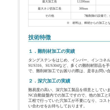
最大加工長
L1200mm
最大ネジ切加工長
300mm
その他
7軸制御の設備で
※ 材料は、棒材からの加工と
技術特徴
１．難削材加工の実績
タングステンをはじめ、インバー、インコネ
SUS316、SUS304など、多くの難削材部品
で、難削材加工でお困りの際は、是非お問い
２．深穴加工の実績
難易度の高い、深穴加工製品を得意としてい
NC自動旋盤内での加工ですので、他の加工と
工程で行っていた穴加工が不要になり、コス
い合わせをお待ちしております。