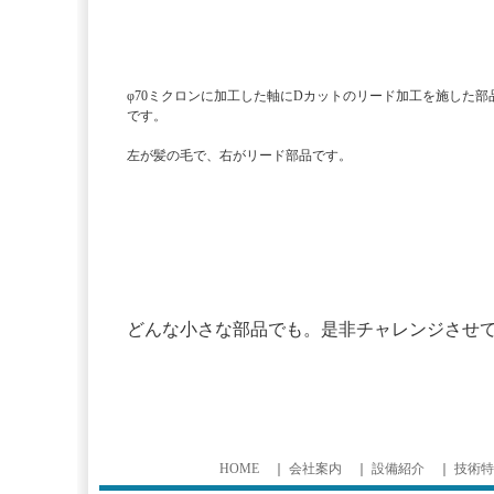
φ70ミクロンに加工した軸にDカットのリード加工を施した部
です。
左が髪の毛で、右がリード部品です。
どんな小さな部品でも。是非チャレンジさせ
HOME
｜
会社案内
｜
設備紹介
｜
技術特